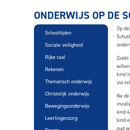
ONDERWIJS OP DE 
Op dez
Schooltijden
Schut
onder
Sociale veiligheid
Rijke taal
Zoekt
wille
Rekenen
kind 
Thematisch onderwijs
via t
Christelijk onderwijs
Na de
invull
Bewegingsonderwijs
kind 
Leerlingenzorg
kind e
oud w