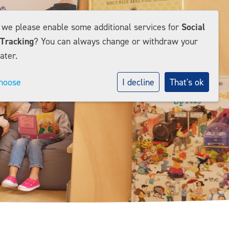
d we please enable some additional services for
Social
Tracking
? You can always change or withdraw your
ater.
hoose
I decline
That's ok