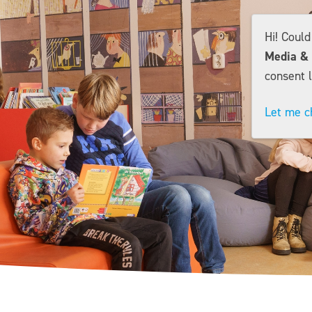
Hi! Coul
Media & 
consent l
Let me c