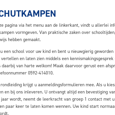
SCHUTKAMPEN
e pagina via het menu aan de linkerkant, vindt u allerlei i
kampen vormgeven. Van praktische zaken over schooltijden, t
wijs hebben gemaakt.
 u een school voor uw kind en bent u nieuwgierig geworde
n vertellen en laten zien middels een kennismakingsgesprek
is daarbij van harte welkom! Maak daarvoor gerust een afs
elefoonnummer 0592-414010.
 rondleiding krijgt u aanmeldingsformulieren mee. Als u kie
en en bij ons inleveren. U ontvangt altijd een bevestiging v
4 jaar wordt, neemt de leerkracht van groep 1 contact met
en paar keer te laten komen wennen. Uw kind start normaal 
ordt.