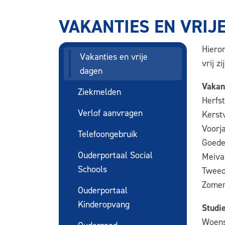
VAKANTIES EN VRIJ
Hiero
Vakanties en vrije
vrij zi
dagen
Vakan
Ziekmelden
Herfs
Verlof aanvragen
Kerst
Voorja
Telefoongebruik
Goede
Ouderportaal Social
Meiva
Schools
Tweed
Zomer
Ouderportaal
Kinderopvang
Studi
Woens