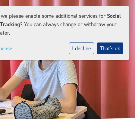
d we please enable some additional services for
Social
Tracking
? You can always change or withdraw your
ater.
hoose
I decline
That's ok