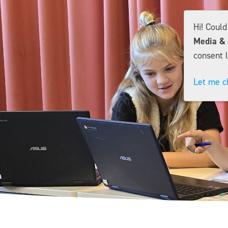
Hi! Coul
Media & 
consent l
Let me c